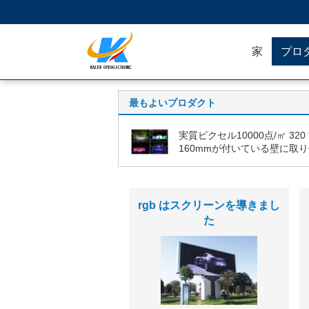
家
プロ
最もよいプロダクト
実質ピクセル10000点/㎡ 320 
160mmが付いている壁に取
られたP10 RGB LEDスクリ
屋外の使用料はスクリーンを
導きました