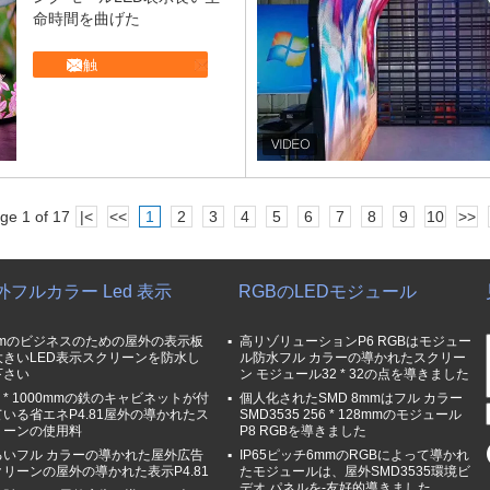
命時間を曲げた
接触
ge 1 of 17
|<
<<
1
2
3
4
5
6
7
8
9
10
>>
外フルカラー Led 表示
RGBのLEDモジュール
mmのビジネスのための屋外の表示板
高リゾリューションP6 RGBはモジュー
大きいLED表示スクリーンを防水し
ル防水フル カラーの導かれたスクリー
下さい
ン モジュール32 * 32の点を導きました
0 * 1000mmの鉄のキャビネットが付
個人化されたSMD 8mmはフル カラー
ている省エネP4.81屋外の導かれたス
SMD3535 256 * 128mmのモジュール
リーンの使用料
P8 RGBを導きました
るいフル カラーの導かれた屋外広告
IP65ピッチ6mmのRGBによって導かれ
クリーンの屋外の導かれた表示P4.81
たモジュールは、屋外SMD3535環境ビ
デオ パネルを-友好的導きました