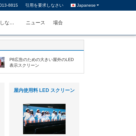
013-8815
引用を要求しなさい
Japanese
私達に連絡しなさい
ニュース
場合
P8広告のための大きい屋外のLED
表示スクリーン
RGBのLEDモジュール