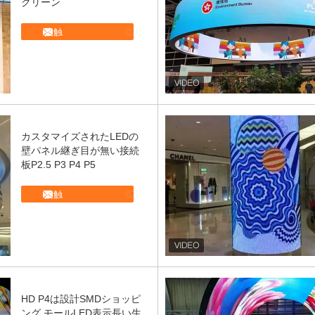
クリーン
接触
カスタマイズされたLEDの
壁パネル継ぎ目が無い接続
板P2.5 P3 P4 P5
接触
HD P4は設計SMDショッピ
ング モールLED表示長い生