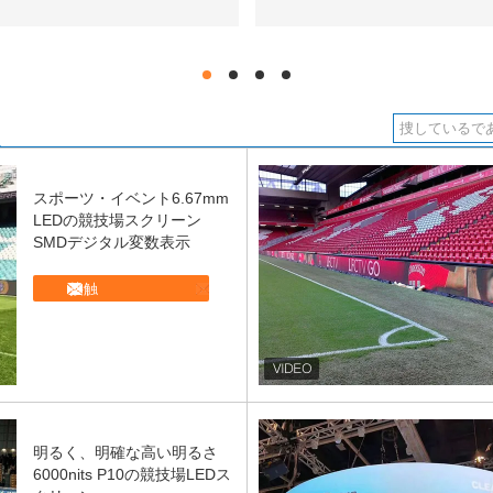
hd
hd
hd
hd
スポーツ・イベント6.67mm
LEDの競技場スクリーン
SMDデジタル変数表示
接触
明るく、明確な高い明るさ
6000nits P10の競技場LEDス