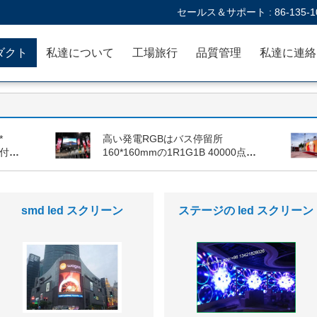
セールス＆サポート :
86-135-1
ダクト
私達について
工場旅行
品質管理
*
高い発電RGBはバス停留所
り付け
160*160mmの1R1G1B 40000点の
ーン
ためのビデオ壁を/㎡導きました
室内は、フルカラーLEDディ
屋外フルカラー Led 表示
スプレイ