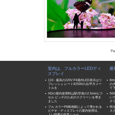
Pa
室内は、フルカラーLEDディ
屋
スプレイ
110 - 最高の220V P4屋内LED表示はリ
8
フレッシュ レート62500の点/平方メー
の
トルを
て
HDの屋内使用料は駅/空港の2.5mmピク
50
セル ピッチのためのスクリーンを導き
い
ました
ク
フル カラーP6映画館によって導かれる
明
ビデオ・ディスプレイの屋内使用法、
ス
よい効果の生気ショー