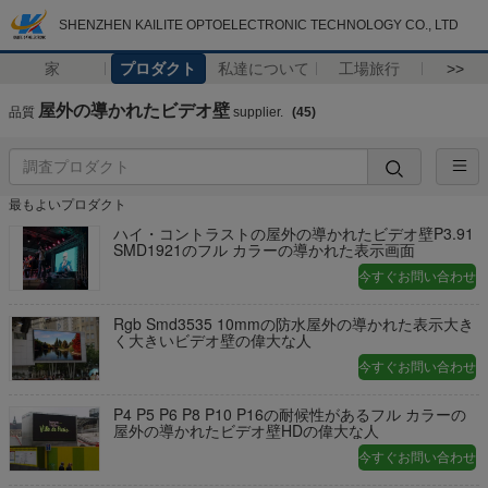
SHENZHEN KAILITE OPTOELECTRONIC TECHNOLOGY CO., LTD
家
プロダクト
私達について
工場旅行
>>
屋外の導かれたビデオ壁
品質
supplier.
(45)
最もよいプロダクト
ハイ・コントラストの屋外の導かれたビデオ壁P3.91
SMD1921のフル カラーの導かれた表示画面
今すぐお問い合わせ
Rgb Smd3535 10mmの防水屋外の導かれた表示大き
く大きいビデオ壁の偉大な人
今すぐお問い合わせ
P4 P5 P6 P8 P10 P16の耐候性があるフル カラーの
屋外の導かれたビデオ壁HDの偉大な人
今すぐお問い合わせ