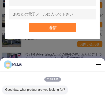
お問い合わせ
ハイ・コントラストの継ぎ目が無い屋外の導かれたビ
デオ ウォール・ディスプレイの高リゾリューション
6mmピクセル ピッチ
お問い合わせ
送信
高い定義防水導かれたビデオ パネル1/8のスキャン広
い視野角
お問い合わせ
P5 / P6 Advertsingのための屋外の導かれたビデオ ウ
ォール・ディスプレイの高いReferesh率
お問い合わせ
Mr.Liu
フル カラーP5プログラム可能な屋外の導かれたビデ
オ壁、大きい屋外のLED表示スクリーン
7:38 AM
お問い合わせ
Good day, what product are you looking for?
1 / 5