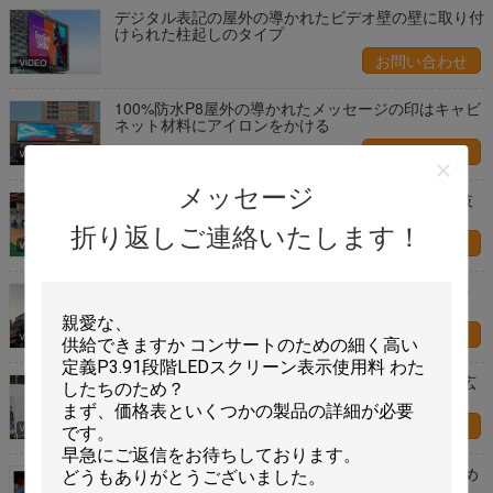
デジタル表記の屋外の導かれたビデオ壁の壁に取り付
けられた柱起しのタイプ
お問い合わせ
100%防水P8屋外の導かれたメッセージの印はキャビ
ネット材料にアイロンをかける
お問い合わせ
メッセージ
耐候性があるIP65屋外の導かれたビデオ壁P8の競技
場LEDは選別する
折り返しご連絡いたします！
お問い合わせ
P10 HDのFramelessビデオ壁P8ピクセル ピッチ モ
ジュールは掲示板を修理した
お問い合わせ
フル カラーの屋外の導かれたビデオ壁P5は表示の広
告を固定した
お問い合わせ
customerized P8ビデオ壁は広告256 * 128mmのため
にフル カラー表示画面を導きました