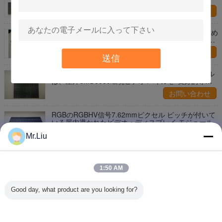
お問い合わせ
P6はビデオによって導かれる壁屋外27777dotsのため
のRGB LEDモジュールを/㎡ 6mmのmudule防水しま
す
お問い合わせ
送信
IP65ピッチ6mmのRGBによって導かれたモジュール
は、屋外SMD3535環境ビデオ パネルを-友好的導き
ました
お問い合わせ
RGBのRGBHV信号7.62mmピクセル ピッチが付いて
いる屋内導かれたビデオ・ディスプレイ モジュール
お問い合わせ
Mr.Liu
Ecoフル カラーのビデオ スクリーンのための友好的
なLEDのバックライト モジュール/P6 LED SMDモジ
1:50 AM
ュール
お問い合わせ
Good day, what product are you looking for?
1 / 5