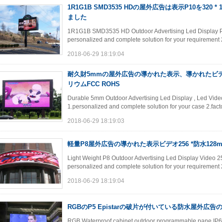
1R1G1B SMD3535 HDの屋外広告は表示P10を320 * 
ました
1R1G1B SMD3535 HD Outdoor Advertising Led Display P
personalized and complete solution for your requirement 
2018-06-29 18:19:04
耐久財5mmの屋外広告の導かれた表示、導かれたビ
リウムFCC ROHS
Durable 5mm Outdoor Advertising Led Display , Led Vid
1.personalized and complete solution for your case 2.facto
2018-06-29 18:19:03
軽量P8屋外広告の導かれた表示ビデオ256 *防水128
Light Weight P8 Outdoor Advertising Led Display Video 2
personalized and complete solution for your requirement 
2018-06-29 18:19:04
RGBのP5 Epistarの破片が付いている防水屋外広告
RGB Waterproof cabinet outdoor programmable pane IP65