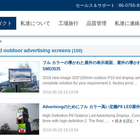
セールス＆サポート :
86-0755-8
ダクト
私達について
工場旅行
品質管理
s
d outdoor advertising screens
(100)
フル カラーの導かれた屋外の表示画面、屋外の導か
SMD3535
2018 new image 320*160mm outdoor P10 led display adver
complete solution for your requirement 2. factory price ...
2018-06-29 18:19:09
Advertsingのためにフル カラー高い定義P8 LED
High Definition P8 Outdoor Led Advertising Display , Const
8mm with high definition 2. The Red , ...
続きを読む
2018-06-29 18:19:04