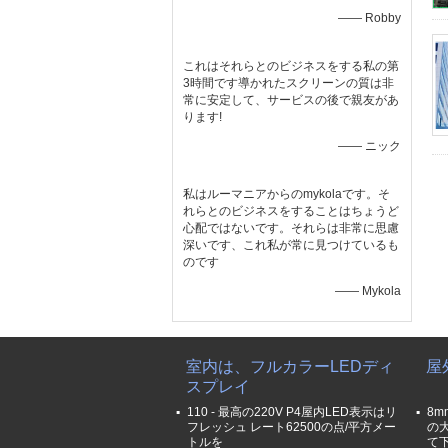
—— Robby
これはそれらとのビジネスをする私の第
3時間です導かれたスクリーンの質は非
常に安定して、サービスの後で親友があ
ります!
—— ニック
私はルーマニアからのmykolaです。そ
れらとのビジネスをすることはちょうど
心配ではないです。それらは非常に思慮
深いです、これ私が常に見つけているも
のです
—— Mykola
室内は、フルカラーLEDディ
屋
スプレイ
110 - 最高の220V P4屋内LED表示はリ
8
フレッシュ レート62500の点/平方メー
の
トルを
て