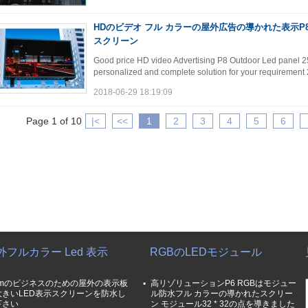
HDのビデオ フル カラーの屋外広告の導かれた表示P8 2
スクリーン
Good price HD video Advertising P8 Outdoor Led panel 2
personalized and complete solution for your requirement 2
2018-06-29 18:19:09
Page 1 of 10
|<
<<
1
2
3
4
5
6
外フルカラー Led 表示
RGBのLEDモジュール
mmのビジネスのための屋外の表示板
高リゾリューションP6 RGBはモジュー
大きいLED表示スクリーンを防水し
ル防水フル カラーの導かれたスクリー
下さい
ン モジュール32 * 32の点を導きました