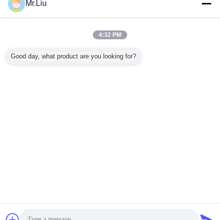
今すぐお問い合わせ
Mr.Liu
アルミニウム ダイ カストSMD2121によって導かれ
るビデオ壁の使用料HD P2.5mmは広告のための
4:32 PM
今すぐお問い合わせ
Good day, what product are you looking for?
1 / 10
言語を変えて下さい
Japanese
ホーム
|
私達について
|
私達に連絡しなさい
|
地図
|
Privacy Policy
デスクトップの眺め
Copyright © 2016 - 2025 SHENZHEN KAILITE OPTOELECTRONIC
TECHNOLOGY CO., LTD.
All rights reserved.