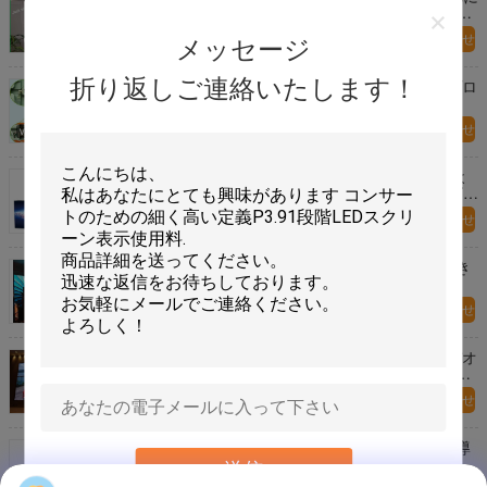
よってが新たになるP2.5 LEDのビデオ スクリーンを
導きました
今すぐお問い合わせ
メッセージ
折り返しご連絡いたします！
移動軽量の使用料のLED表示、使用料はビデオ壁プロ
セッサを導きました
今すぐお問い合わせ
アルミニウム キャビネット高い定義屋内使用料によ
って導かれるスクリーン、継ぎ目が無い導かれたビデ
オ壁の賃借り
今すぐお問い合わせ
1R1G1B P3は2年のビデオ スクリーン レンタル大き
いスクリーンTV SMD2121をWanrranty導きました
今すぐお問い合わせ
P3.91はフル カラーの賃貸料によって導かれるビデオ
ウォール・ディスプレイ500*500mmのキャビネット
の を薄くします
今すぐお問い合わせ
完全なイメージ480*480mmのキャビネットの防水導
かれたスクリーンは、柔らかい色ビデオ壁の使用料を
送信
導きました