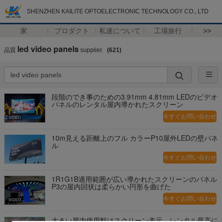
SHENZHEN KAILITE OPTOELECTRONIC TECHNOLOGY CO., LTD
家
プロダクト
私達について
工場旅行
>>
led video panels
品質
supplier.
(621)
段階のでき事のための3.91mm 4.81mm LEDのビデオ
パネルのレンタル屋内導かれたスクリーン
今すぐお問い合わせ
10m見える距離上のフル カラーP10屋外LEDの壁パネ
ル
今すぐお問い合わせ
1R1G1B適用範囲が広い導かれたスクリーンのパネル
P3の屋内回状は柔らかい円形を曲げた
今すぐお問い合わせ
大きい屋内使用料はスクリーン表示、レンタル最高に