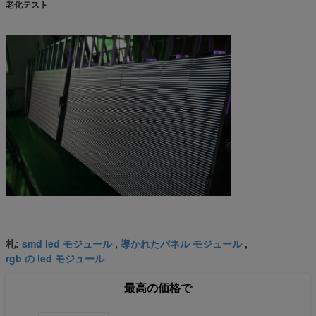
老化テスト
smd led モジュール
導かれたパネル モジュール
札:
,
,
rgb の led モジュール
最高の価格で