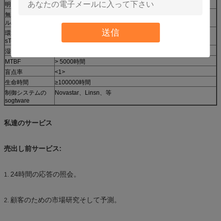
明るさの調節
マニュアル/自動
無彩色スケー
≥16.7M色
ル/Colorr
送信
環境の
-25 ℃ | + 65 ℃
sTemperature
湿気
10% | 99%
MTBF
> 5000時間
盲点率
<1>
生命時間
≥100000時間
制御システムの
Novastar、Linsn、等
sogtware
私達のサービス
売出し前サービス:
24時間の応答の照会。
1.
顧客のための市場研究そして予測。
2.