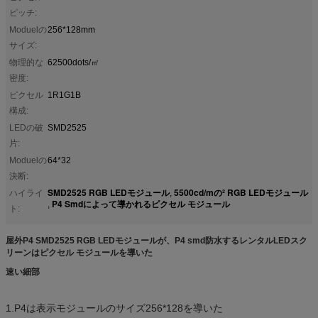
ピッチ:
Moduelの
256*128mm
サイズ:
物理的な
62500dots/㎡
密度:
ピクセル
1R1G1B
構成:
LEDの破
SMD2525
片:
Moduelの
64*32
決断:
SMD2525 RGB LEDモジュール
5500cd/mの² RGB LEDモジュール
ハイライ
,
P4 Smdによって導かれるピクセル モジュール
,
ト:
屋外P4 SMD2525 RGB LEDモジュールが、P4 smd防水するレンタルLEDスク
リーンはピクセル モジュールを導いた
速い細部
1.P4は表示モジュールのサイズ256*128を導いた