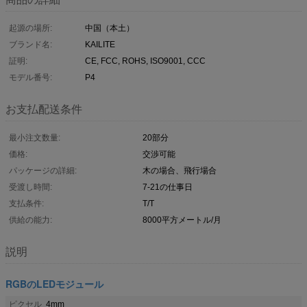
起源の場所:
中国（本土）
ブランド名:
KAILITE
証明:
CE, FCC, ROHS, ISO9001, CCC
モデル番号:
P4
お支払配送条件
最小注文数量:
20部分
価格:
交渉可能
パッケージの詳細:
木の場合、飛行場合
受渡し時間:
7-21の仕事日
支払条件:
T/T
供給の能力:
8000平方メートル/月
説明
RGBのLEDモジュール
ピクセル
4mm