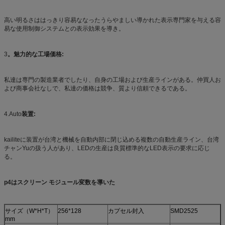
高い明るさははっきり容易ななったうらやましい導かれた表示専門家を与える容
易な使用制御システムとの表示効果を導き。
3
。魅力的な工場価格:
私達は専門の製造業者でしたり、自身の工場および生産ラインがある。仲買人お
よび商事会社なしで、私達の価格は競争、質より信頼できるである。
4.Auto
装置:
kailiteに装置が台湾と機械を自動内部に閉じ込める複数の自動生産ライン、台湾
チャンYuの扱う人があり、LEDの生産は良質標準的なLED表示の要求に応じ
る。
p4はスクリーン モジュール変数を導いた
サイズ（W*H*T）
256*128
カプセル封入
SMD2525
mm