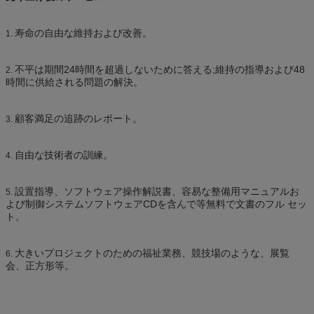
寿命の自由な維持および改善。
1.
不平は期間24時間を超過しないために答える;維持の指導および48
2.
時間に供給される問題の解決。
顧客満足の追跡のレポート。
3.
自由な技術者の訓練。
4.
設置指導、ソフトウェア操作解説書、容易な整備用マニュアルお
5.
よび制御システムソフトウェアCDを含んで等無料で文書のフル セッ
ト。
大きいプロジェクトのための福祉業務、競技場のような、展覧
6.
会、正方形等。