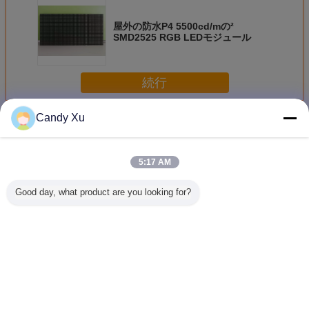
屋外の防水P4 5500cd/mの²
SMD2525 RGB LEDモジュール
続行
Candy Xu
RGBのLEDモジュール
多く
5:17 AM
Good day, what product are you looking for?
SMD2121 LEDビ
防水 SMD P6 フル
64*64決断RGB
P6屋内RG
デオディスプレイ
カラー LED パネ
LEDモジュール
モジュール
モジュール P3mm
ル モジュール
2.5mmピクセル ピ
ル ピッチ
ッチのフル カラー
ライブ義務
の実質ピクセル
キャン 
1R1G1B
モードSM
言語を変えて下さい
Japanese