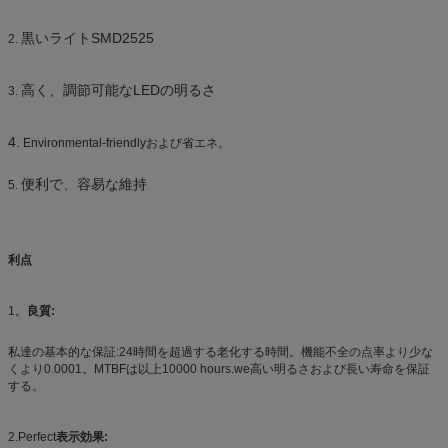
黒いライトSMD2525
2.
高く、調節可能なLEDの明るさ
3.
4.
Environmental-friendlyおよび省エネ。
便利で、容易な維持
5.
利点
1。
良質:
私達の基本的な保証:24時間を超過する老化する時間。機能不全の点率より少な
くより0.0001。MTBFは以上10000 hours.we高い明るさおよび長い寿命を保証
する。
2.Perfect
表示効果: