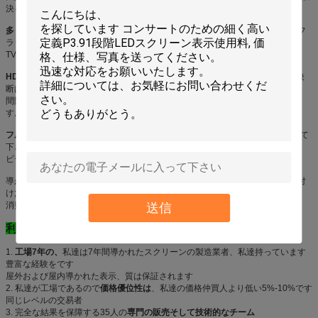
決を完了します
多くの演劇ファイルの支持:
ビデオ、テキスト、映像、グラフィック、PPT、フ
ラッシュおよび源
TVから、VCD、DVD等
HDは及び大いにリフレッシュ レートを:
各々の導かれたモジュールのための決
断は32*16、そう観覧です
間隔は10メートルですまたは多くは、効果このモデルのために十分によいで
す。
フル カラー:
1導かれたランプ、優秀な色の性能のSMD3535 3を採用し、示して
下さい
ビデオ ベストおよび現実の内容
導かれたモジュールおよびキャビネットを防水して下さい;容易な維持及び取付
け;相対的な低い電力
送信
消費;広い視野角
利点:
1.
工場7年の、
私達は7年間導かれたスクリーンの製造業者、私達持っています
豊富な経験をです
屋外および屋内導かれた表示、質は保証されます
2. 私達が工場であるので
価格優位性は
、私達の価格仲買人より低い5%-10%です
同じレベルの交易者
3. 完全な結果を保障する35人の
専門の販売そして技術的なチーム