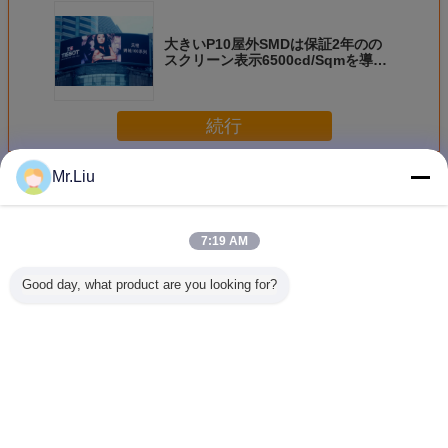
大きいP10屋外SMDは保証2年のの
スクリーン表示6500cd/Sqmを導き
ました
続行
Mr.Liu
Smd led スクリーン
多く
7:19 AM
Good day, what product are you looking for?
防天性屋外
クリア SMD LED
広告 P8 SMD LED
HDフル 
SMDLEDスクリー
スクリーン P6 商
ディスプレイ
SMDはス
ン 110-220v
用
の屋内使
LED
576X57
ビネット
言語を変えて下さい
し
Japanese