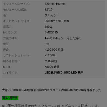
モジュールのサイズ:
320mm*160mm
モジュールの解決:
32*16
色:
フルカラー
キャビネット サイズ:
960 mm × 960 mm
最高力:
850W
led ランプ:
SMD3535
方法の運転:
1/4 のスキャン一定した流れ
保証:
2年
寿命:
>100,000 時間
リフレッシュ レート:
≥1200Hz
明るさ制御 :
手動/自動
MBTF:
>5000 時間
LED表示SMD
SMD LED 表示
ハイライト:
,
大きいP10屋外SMDは保証2年ののスクリーン表示6500cd/Sqmを導きました
速い細部:
p10屋外標準は導かれたスクリーンのキャビネットを防水します。