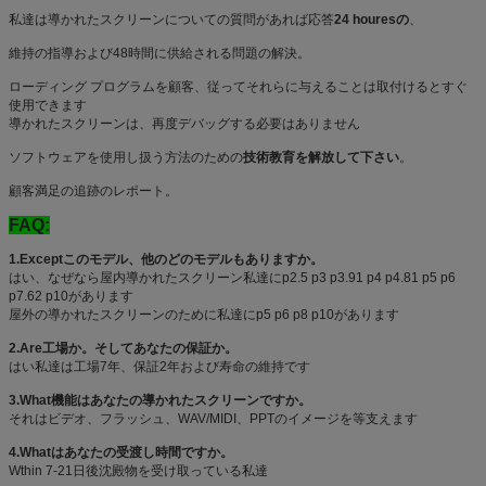
私達は導かれたスクリーンについての質問があれば応答
24 houresの
、
維持の指導および48時間に供給される問題の解決。
ローディング プログラムを顧客、従ってそれらに与えることは取付けるとすぐ
使用できます
導かれたスクリーンは、再度デバッグする必要はありません
ソフトウェアを使用し扱う方法のための
技術教育を解放して下さい
。
顧客満足の追跡のレポート。
FAQ:
1.Exceptこのモデル、他のどのモデルもありますか。
はい、なぜなら屋内導かれたスクリーン私達にp2.5 p3 p3.91 p4 p4.81 p5 p6
p7.62 p10があります
屋外の導かれたスクリーンのために私達にp5 p6 p8 p10があります
2.Are工場か。そしてあなたの保証か。
はい私達は工場7年、保証2年および寿命の維持です
3.What機能はあなたの導かれたスクリーンですか。
それはビデオ、フラッシュ、WAV/MIDI、PPTのイメージを等支えます
4.Whatはあなたの受渡し時間ですか。
Wthin 7-21日後沈殿物を受け取っている私達