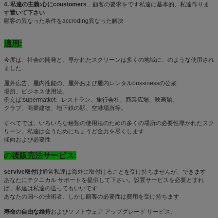
4. 私達の主義:心にcoustomers
、顧客の要求をです私達に基本的、私達作りま
す
置いて下さい
顧客の異なった条件をaccroding異なった解決
適用:
今度は、社会の開発と、導かれたスクリーンは多くの地域に、のような使用され
ました:
屋外広告、屋内性能の、屋外および屋内レンタルbussinessの公衆
場所、ビジネス使用法。
例えば:supermatket、レストラン、旅行会社、商業広場、映画館、
クラブ、商業建物、地下鉄の駅、空港場所等。
すべてでは、いろいろな種類の使用法のための多くの場所の必要性導かれたスク
リーン、私達は会うためにちょうど全力を尽くします
傾向および必要性
の後販売法サービス:
servive取付け
通常私達は海外に取付けることを受け持ちませんが、できます
あなたにテクニカル サポートを提供して下さい。設置サービスを必要とすれ
ば、私達は私達の送ってもいいです
あなたの国への技術者、しかし顧客の必要性は費用を受け持ちます
寿命の自由な維持
およびソフトウェア アップグレード サービス。