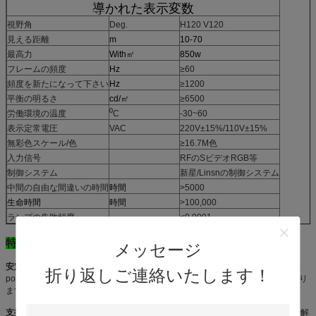
導かれた表示変数
視野角
Deg.
H120 V120
見える距離
m
10-70
最高力
With㎡
850w
フレームの頻度
Hz
≥60
頻度を新たになって下さい
Hz
≥1200
平衡の明るさ
cd/㎡
≥6500
0
労働環境の温度
C
-30~60
表示定常電圧
VAC
220V±15%/110V±15%
無彩色スケール/色
≥16.7M色
入力信号
RFのSビデオRGB等
制御システム
新星/Linsnの制御システム
中間の自由な間違いの時間
時間
>5000
生命時間
時間
>100,000
ランプの失敗頻度
<0.0001
特徴:
メッセージ
安定した及び良質:
私達にランプのような安定した原料の製造者があります;IC;
折り返しご連絡いたします！
popwerの供給;制御システム等。あらゆるリンク、私達に厳密な質の点検があり
ます。そして私達に屋外の導かれたスクリーンで豊富な経験があります。
支持OEM/ODMサービス
および個人化なる提供はおよびあなたの場合のための解