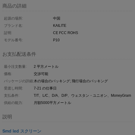
商品の詳細
起源の場所:
中国
ブランド名:
KAILITE
証明:
CE FCC ROHS
モデル番号:
P10
お支払配送条件
最小注文数量:
2 平方メートル
価格:
交渉可能
パッケージの詳細:
木の場合のパッキング; 飛行場合のパッキング
受渡し時間:
7-21 の仕事日
支払条件:
T/T、L/C、D/A、D/P、ウェスタン・ユニオン、MoneyGram
供給の能力:
月額5000平方メートル
説明
Smd led スクリーン