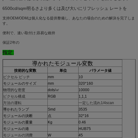
6500cd/sqm明るさより多くは及び大いにリフレッシュ レートを
支持OEM/ODMは個人化なる提供整備し、あなたの場合のための解決を完了しま
す。
便利で、速い取付け;容易な維持
保証2年の
指定:
導かれたモジュール変数
技術的な変数
単位
パラメータ値
ピクセル ピッチ
mm
10
モジュールのサイズ
mm
320*160
物理的な密度
dots/㎡
10000
ピクセル構成
RGB
1,1,1
方法の運転
一定した流れ1/4scan
導かれたランプ
Smd
3535
モジュールの決断
点
32*16
モジュールの重量
Kg
0.46
モジュールの港
HUB75
モジュールの消費
W
45