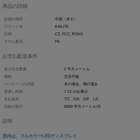
商品の詳細
起源の場所:
中国（本土）
ブランド名:
KAILITE
証明:
CE, FCC, ROHS
モデル番号:
P6
お支払配送条件
最小注文数量:
2 平方メートル
価格:
交渉可能
パッケージの詳細:
木の場合、飛行場合
受渡し時間:
7-21 の仕事日
支払条件:
T/T、D/A、D/P、L/C
供給の能力:
8000 平方メートル/月
説明
室内は、フルカラーLEDディスプレイ