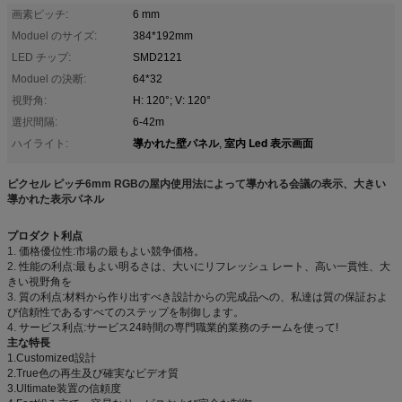
画素ピッチ:
6 mm
Moduel のサイズ:
384*192mm
LED チップ:
SMD2121
Moduel の決断:
64*32
視野角:
H: 120°; V: 120°
選択間隔:
6-42m
導かれた壁パネル
室内 Led 表示画面
ハイライト:
,
ピクセル ピッチ6mm RGBの屋内使用法によって導かれる会議の表示、大きい
導かれた表示パネル
プロダクト利点
1.
価格優位性:市場の最もよい競争価格。
2.
性能の利点:最もよい明るさは、大いにリフレッシュ レート、高い一貫性、大
きい視野角を
3.
質の利点:材料から作り出すべき設計からの完成品への、私達は質の保証およ
び信頼性であるすべてのステップを制御します。
4.
サービス利点:サービス24時間の専門職業的業務のチームを使って!
主な特長
1.Customized設計
2.True色の再生及び確実なビデオ質
3.Ultimate装置の信頼度