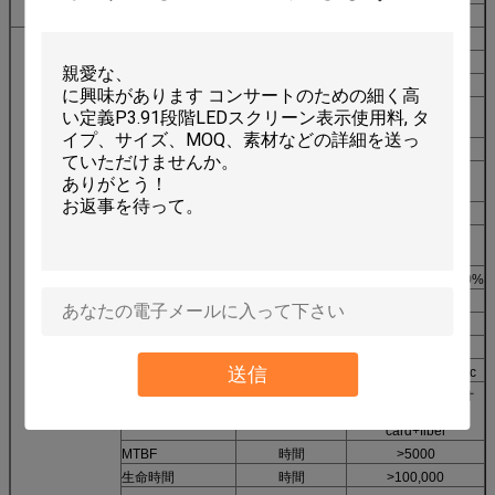
Moduel力
W
20
視野角
Deg
H120V120
選択間隔
M
6-42
最高力
W
860
キャビネット サイ
MM
L768*H768
ズ
フレームの頻度
Hz
≥60
頻度を新たになっ
Hz
≥1200
て下さい
平衡の明るさ
CD
≥1200
表示変数
操作Temperatuer
℃
-30~+45/
/Humidity
10%~95%
入力電圧
VAC
220V±10%/110V±10%
進入保護
IP43
無彩色スケール/色
≥16.7M色
明るさContral
手動/自動
送信
入力信号
RF/S-Video/RFB/etc
Contral Systerm
PCTV+DVIのビデオ
card+control
card+fiber
MTBF
時間
>5000
生命時間
時間
>100,000