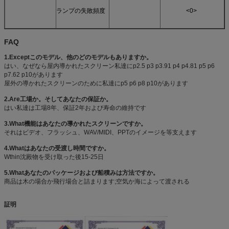
ランプの失敗頻度
<0>
FAQ
1.Exceptこのモデル、他のどのモデルもありますか。
はい、なぜなら屋内導かれたスクリーン私達にp2.5 p3 p3.91 p4 p4.81 p5 p6
p7.62 p10があります
屋外の導かれたスクリーンのために私達にp5 p6 p8 p10があります
2.Are工場か。そしてあなたの保証か。
はい私達は工場8年、保証2年および寿命の維持です
3.What機能はあなたの導かれたスクリーンですか。
それはビデオ、フラッシュ、WAV/MIDI、PPTのイメージを等支えます
4.Whatはあなたの受渡し時間ですか。
Wthin沈殿物を受け取った後15-25日
5.Whatあなたのパッケージおよび船積みは方法ですか。
商品は木の場合か飛行場合と詰まります;空気か海によって渡される
証明