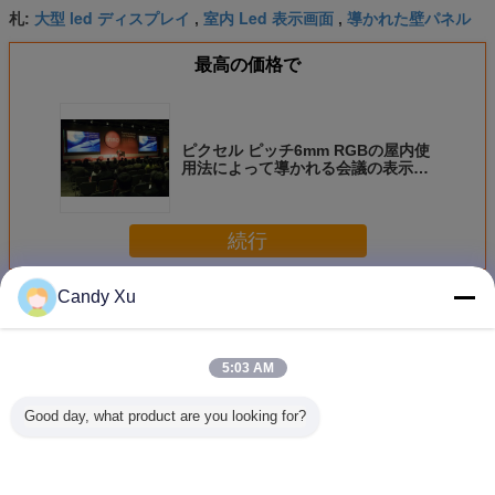
大型 led ディスプレイ
室内 Led 表示画面
導かれた壁パネル
札:
,
,
最高の価格で
ピクセル ピッチ6mm RGBの屋内使
用法によって導かれる会議の表示、
大きい導かれた表示パネル
続行
Candy Xu
室内は、フルカラーLEDディスプレイ
多く
5:03 AM
Good day, what product are you looking for?
SMD2121 P4の屋
超薄いP2によって
導かれるP6 Smd
16:9の
内フル カラーの導
導かれるビデオ・
のビデオ壁によっ
P1.8屋内
かれた表示110-
ディスプレイ板
て導かれる表示ス
のスクリ
220V AC広い視野
1680Hzは100000
クリーン5v/40aの
ピクセル
角
時間のリフレッシ
電源を広告します
シリ