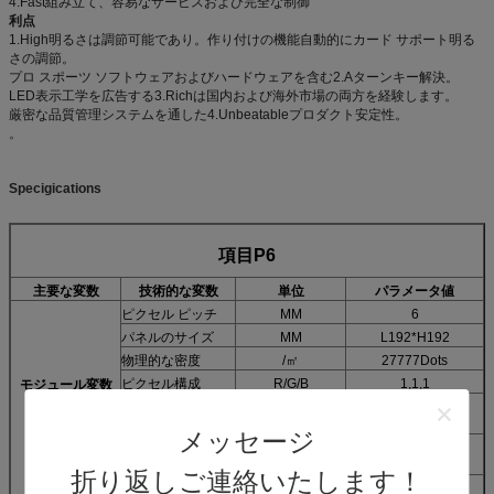
4.Fast組み立て、容易なサービスおよび完全な制御
利点
1.High明るさは調節可能であり。作り付けの機能自動的にカード サポート明る
さの調節。
プロ スポーツ ソフトウェアおよびハードウェアを含む2.Aターンキー解決。
LED表示工学を広告する3.Richは国内および海外市場の両方を経験します。
厳密な品質管理システムを通した4.Unbeatableプロダクト安定性。
。
Specigications
項目P6
主要な変数
技術的な変数
単位
パラメータ値
ピクセル ピッチ
MM
6
パネルのサイズ
MM
L192*H192
物理的な密度
/㎡
27777Dots
ピクセル構成
R/G/B
1,1,1
モジュール変数
方法の運転
Constan現在の
1/16scan
メッセージ
LED
SMD
2121
Encapsulotion
折り返しご連絡いたします！
表示resulotion
点
64*32