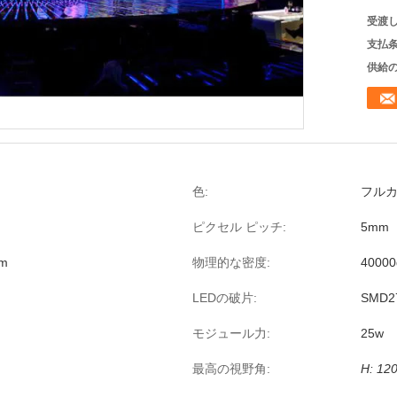
受渡し
支払条
供給の
色:
フル
ピクセル ピッチ:
5mm
mm
物理的な密度:
40000
LEDの破片:
SMD2
モジュール力:
25w
最高の視野角:
H: 120