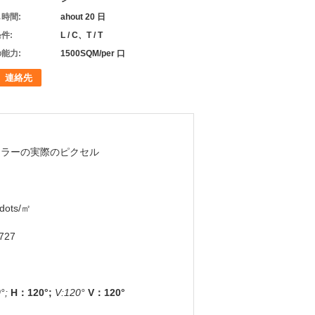
時間:
ahout 20 日
件:
L / C、T / T
能力:
1500SQM/per 口
連絡先
カラーの実際のピクセル
dots/㎡
727
°;
H：120°;
V:120°
V：120°