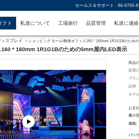
セールス＆サポート :
86-0755-8
ダクト
私達について
工場旅行
品質管理
ディスプレイ
ショッピング モール/郵便オフィス160 * 160mm 1R1G1Bのため
0 * 160mm 1R1G1Bのための5mm屋内LED表示
商品の
起源の
ブラン
証明:
モデル
お支払
最小注
価格:
パッケ