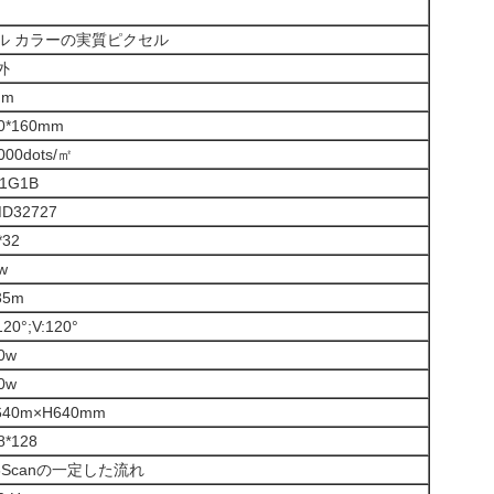
ル カラーの実質ピクセル
外
mm
0*160mm
000dots/㎡
1G1B
D32727
*32
w
35m
120°;V:120°
0w
0w
640m×H640mm
8*128
/8Scanの一定した流れ