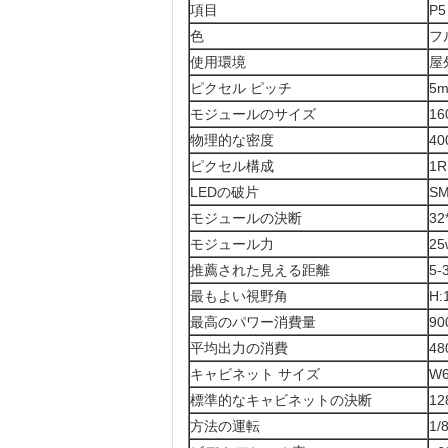
項目
P5
色
フ
使用環境
屋
ピクセル ピッチ
5
モジュールのサイズ
16
物理的な密度
40
ピクセル構成
1R
LEDの破片
SM
モジュールの決断
32
モジュール力
25
推薦された見える距離
5-
最もよい視野角
H:
最高のパワー消費量
90
平均出力の消費
48
キャビネット サイズ
W
標準的なキャビネットの決断
12
方法の運転
1