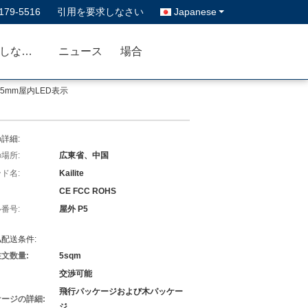
179-5516
引用を要求しなさい
Japanese
私達に連絡しなさい
ニュース
場合
の5mm屋内LED表示
詳細:
場所:
広東省、中国
ド名:
Kailite
CE FCC ROHS
番号:
屋外 P5
配送条件:
文数量:
5sqm
交渉可能
飛行パッケージおよび木パッケー
ージの詳細:
ジ