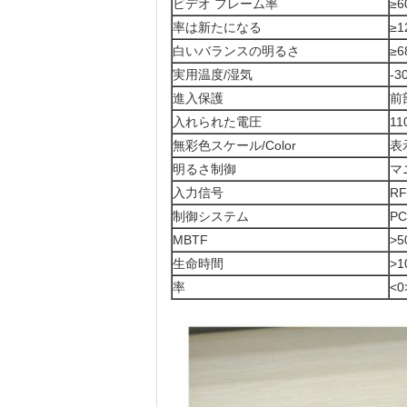
ビデオ フレーム率
≥6
率は新たになる
≥1
白いバランスの明るさ
≥6
実用温度/湿気
-3
進入保護
前部
入れられた電圧
11
無彩色スケール/Color
表
明るさ制御
マ
入力信号
R
制御システム
PC
MBTF
>
生命時間
>1
率
<0