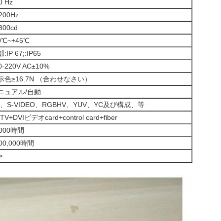
0 Hz
200Hz
800cd
0℃~+45℃
:IP 67;:IP65
0-220V AC±10%
示色≥16.7N （合わせなさい）
ニュアル/自動
F、S-VIDEO、RGBHV、YUV、YC及び構成、等
TV+DVIビデオcard+control card+fiber
5000時間
00,000時間
>