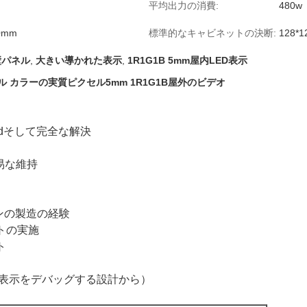
平均出力の消費:
480w
0mm
標準的なキャビネットの決断:
128*1
壁パネル
,
大きい導かれた表示
,
1R1G1B 5mm屋内LED表示
mフル カラーの実質ピクセル5mm 1R1G1B屋外のビデオ
zedそして完全な解決
容易な維持
ーンの製造の経験
トの実施
ト
ン表示をデバッグする設計から）