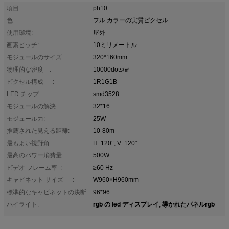
項目:
ph10
色:
フル カラーの実質ピクセル
使用環境:
屋外
画素ピッチ:
10ミリメートル
モジュールのサイズ:
320*160mm
物理的な密度 :
10000dots/㎡
ピクセル構成 :
1R1G1B
LED チップ:
smd3528
モジュールの解決:
32*16
モジュール力:
25W
推薦された見える距離:
10-80m
最もよい視野角 :
H: 120°; V: 120°
最高のパワー消費量:
500W
ビデオ フレーム率 :
≥60 Hz
キャビネット サイズ :
W960×H960mm
標準的なキャビネットの決断:
96*96
rgb の led ディスプレイ
導かれたパネルrgb
ハイライト:
,