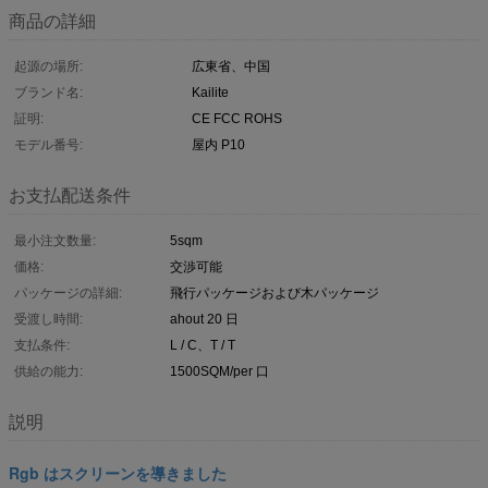
商品の詳細
起源の場所:
広東省、中国
ブランド名:
Kailite
証明:
CE FCC ROHS
モデル番号:
屋内 P10
お支払配送条件
最小注文数量:
5sqm
価格:
交渉可能
パッケージの詳細:
飛行パッケージおよび木パッケージ
受渡し時間:
ahout 20 日
支払条件:
L / C、T / T
供給の能力:
1500SQM/per 口
説明
Rgb はスクリーンを導きました