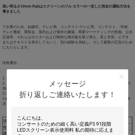
高い明るさ10mm Rgbはスクリーンのフル カラーの一定した現在の運転方法を
導きました
でき事のため、結婚式、テレビ局、コンテスト-テレビ局、コンテスト、-学校、
テレビ番組、展覧会、屋内および屋外の建築、商業マーケティングの性能、公共
広場等。それらはポスターおよび静的な掲示板を取り替え、音と生気、ビデオ、
またはテキストを表示してもいく、別の経験を供給し、そして顧客の広告のため
にもたらします。
比較優位:
1. 私達は長年にわたり導かれたスクリーンの製造業者、質保証されますです。
メッセージ
2。私達が工場であるので、私達の価格は同じレベルで仲買人および交易者より
低い5%-10%です。
折り返しご連絡いたします！
3.完全な結果を保障する15人の専門の販売そして技術的なチーム。
4.顧客の要求は基本的、私達します顧客の異なった条件をaccroding異なった解
決をです。
項目
PH10
色
フル カラーの実質ピクセル
環境を使用して下さい
屋内