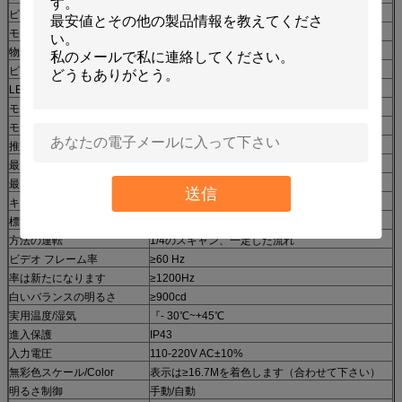
ピクセル ピッチ
10mm
モジュールのサイズ
320*160mm
物理的な密度
10000 dots/㎡
ピクセル構成
1R1G1B
LEDの破片
SMD3528
モジュールの決断
32*16
モジュール力
25w
推薦された見える距離
10-80m
最もよい視野角
H:120°;V:120°
最高のパワー消費量
500w
送信
キャビネット サイズ
W960m×H960mm
標準的なキャビネットの決断
96*96
方法の運転
1/4のスキャン、一定した流れ
ビデオ フレーム率
≥60 Hz
率は新たになります
≥1200Hz
白いバランスの明るさ
≥900cd
実用温度/湿気
『- 30℃~+45℃
進入保護
IP43
入力電圧
110-220V AC±10%
無彩色スケール/Color
表示は≥16.7Mを着色します（合わせて下さい）
明るさ制御
手動/自動