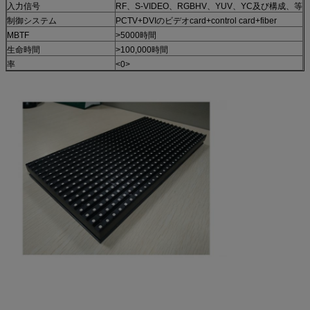
入力信号
RF、S-VIDEO、RGBHV、YUV、YC及び構成、等
制御システム
PCTV+DVIのビデオcard+control card+fiber
MBTF
>5000時間
生命時間
>100,000時間
率
<0>