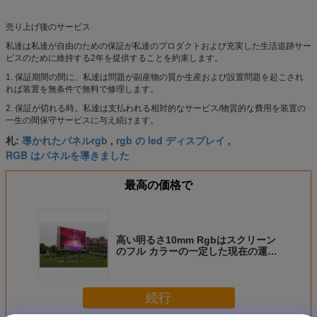
売り上げ後のサービス
私達は私達が自由のための保証が私達のプロダクトおよび充実した生活追跡サー
ビスのために維持する2年を提供することを約束します。
1. 保証期間の間に、私達は問題が副産物の質か生産および設置問題を起こされ
れば装置を無条件で無料で修理します。
2. 保証が切れる時。私達は支払われる相対的なサービス/物質的な費用を装置の
一生の間保守サービスに与え続けます。
導かれたパネルrgb
rgb の led ディスプレイ
札:
,
,
RGB はパネルを導きました
最高の価格で
高い明るさ10mm Rgbはスクリーン
のフル カラーの一定した現在の運転
方法を導きました
続行