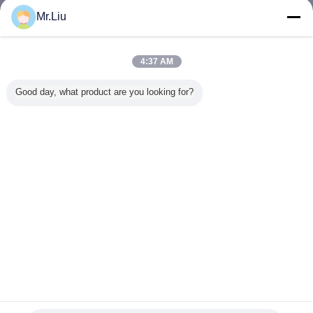
Mr.Liu
Rgb はスクリーンを導きました
多く
4:37 AM
Good day, what product are you looking for?
実質ピクセル
高い発電RGBはバ
P8広告のための大
スポーツ
10000点/㎡ 320 *
ス停留所
きい屋外のLED表
ト6.67mm
160mmが付いて
160*160mmの
示スクリーン
競技場ス
いる壁に取り付け
1R1G1B 40000点
SMDデジ
られたP10 RGB
のためのビデオ壁
表
LEDスクリーン
を/㎡導きました
言語を変えて下さい
Japanese
ホーム
|
私達について
|
私達に連絡しなさい
|
地図
|
Privacy Policy
デスクトップの眺め
Copyright © 2016 - 2026 SHENZHEN KAILITE OPTOELECTRONIC
TECHNOLOGY CO., LTD.
All rights reserved.