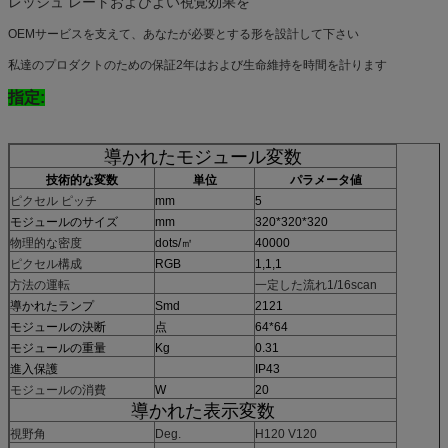
レッシュ レートおよびよい視覚効果を
OEMサービスを支えて、あなたが必要とする形を設計して下さい
私達のプロダクトのための保証2年はおよび生命維持を時間を計ります
指定:
導かれたモジュール変数
技術的な変数
単位
パラメータ値
ピクセル ピッチ
mm
5
モジュールのサイズ
mm
320*320*320
物理的な密度
dots/㎡
40000
ピクセル構成
RGB
1,1,1
方法の運転
一定した流れ1/16scan
導かれたランプ
Smd
2121
モジュールの決断
点
64*64
モジュールの重量
Kg
0.31
進入保護
IP43
モジュールの消費
W
20
導かれた表示変数
視野角
Deg.
H120 V120