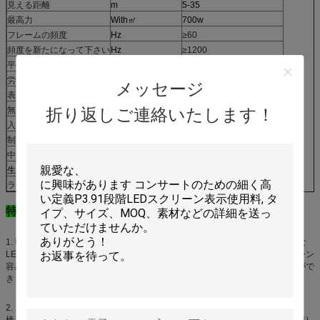
見える距離
m
5-35
最高力
With㎡
700w
フレームの頻度
Hz
≥60
頻度を新たになって下さい
Hz
≥1200
平衡の明るさ
cd/㎡
≥1400
0
労働環境の温度
C
-30~60
メッセージ
表示定常電圧
VAC
220V±15%/110V±15%
折り返しご連絡いたします！
無彩色スケール/色
≥16.7M色
入力信号
RFのSビデオRGB等
制御システム
新星/Linsnの制御システム
中間の自由な間違いの時間
時間
>5000
生命時間
時間
>100,000
ランプの失敗頻度
<0.0001
特徴:
1. 明度、薄さ、高力の設計されていた特徴を使うとおよび透明物は組立巨大な
LEDスクリーンのために適した風が強く、雨の状況で、これらのLEDスクリーン
容易に、環境を美化するためにまた適用されて取付けられ、作動させることがで
きます。
2. これらのLEDスクリーンは抽象的なイメージの独特な魅了のTVのスタジオ、