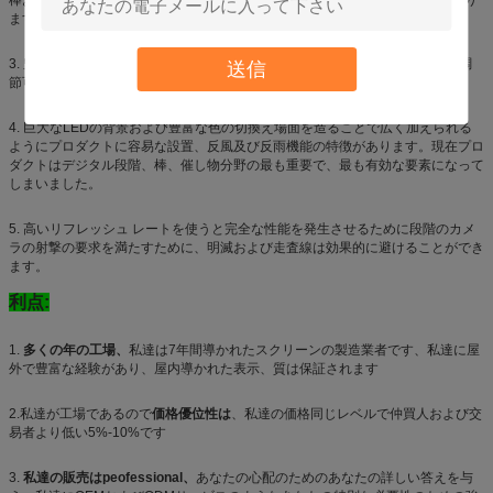
棒および他の催し物区域のような分野で手際よく加えられ、visional場面を造り
ます。
3. 豊富な色の表現は直線の技術、無彩色スケールの500-2000nitsと影響間で調
送信
節可能な明るさと大いに改善されませんでした。
4. 巨大なLEDの背景および豊富な色の切換え場面を造ることで広く加えられる
ようにプロダクトに容易な設置、反風及び反雨機能の特徴があります。現在プロ
ダクトはデジタル段階、棒、催し物分野の最も重要で、最も有効な要素になって
しまいました。
5. 高いリフレッシュ レートを使うと完全な性能を発生させるために段階のカメ
ラの射撃の要求を満たすために、明滅および走査線は効果的に避けることができ
ます。
利点:
1.
多くの年の工場、
私達は7年間導かれたスクリーンの製造業者です、私達に屋
外で豊富な経験があり、屋内導かれた表示、質は保証されます
2.私達が工場であるので
価格優位性は
、私達の価格同じレベルで仲買人および交
易者より低い5%-10%です
3.
私達の販売はpeofessional、
あなたの心配のためのあなたの詳しい答えを与