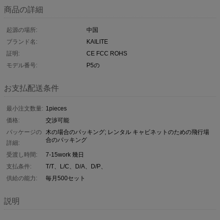
商品の詳細
起源の場所:
中国
ブランド名:
KAILITE
証明:
CE FCC ROHS
モデル番号:
P5の
お支払配送条件
最小注文数量:
1pieces
価格:
交渉可能
パッケージの
木の場合のパッキング; レンタル キャビネットのための飛行場
合のパッキング
詳細:
受渡し時間:
7-15work 幾日
支払条件:
T/T、L/C、D/A、D/P、
供給の能力:
毎月500セット
説明