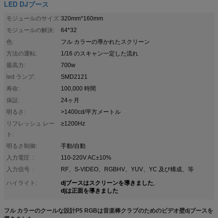
LED DJブース
モジュールのサイズ:
320mm*160mm
モジュールの解決:
64*32
色:
フル カラーの導かれたスクリーン
方法の運転:
1/16 のスキャン一定した流れ
最高力:
700w
led ランプ:
SMD2121
寿命:
100,000 時間
保証:
24ヶ月
明るさ:
>1400cd/平方メートル
リフレッシュ レー
≥1200Hz
ト:
明るさ制御:
手動/自動
入力電圧 :
110-220V AC±10%
入力信号 :
RF、S-VIDEO、RGBHV、YUV、YC 及び構成、等
djブースはスクリーンを導きました
ハイライト:
,
djは正面を導きました
フル カラーのクールな設計P5 RGBは音楽棒クラブのためのビデオ壁djブースを