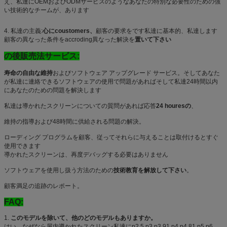
え、私達にOEMおよびODMサービスのようなあなたの特別な必要性のための強
い技術的なチームが、あります
4. 私達の主義:
心にcoustomers、
顧客の要求をです私達に基本的、私達します
顧客の異なった条件をaccroding異なった解決を
置いて下さい
の後販売法サービス:
寿命の自由な維持
およびソフトウェア アップグレード サービス。そしてあなた
が私達に連絡できるソフトウェアの使用で問題があればそして私達24時間以内
にあなたのための問題を解決します
私達は導かれたスクリーンについての質問があれば応答
24 houresの
、
維持の指導および48時間に供給される問題の解決。
ローディング プログラムを顧客、従ってそれらに与えることは取付けるとすぐ
使用できます
導かれたスクリーンは、再度デバッグする必要はありません
ソフトウェアを使用し扱う方法のための
技術教育を解放して下さい
。
顧客満足の追跡のレポート。
FAQ:
1.
このモデルを除いて、他のどのモデルもありますか。
はい、なぜなら屋内導かれたスクリーン私達にp2.5 p3 p3.91 p4 p4.81 p5 p6