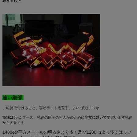
導きました
速い細部:
、維持取付けること、容易ライト級選手、よい出現にeaay。
市場は
p5 Djブース、私達の顧客の何人かのために
非常に熱いです
買います私達
からの多くを
1400cd/平方メートルの明るさより多く及び1200Hzより多くはリフ