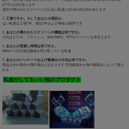
p7.62 p10があります
屋外の導かれたスクリーンのために私達にp5 p6 p8 p10があります
2.
工場ですか。そしてあなたの保証か。
はい私達は工場7年、保証2年および寿命の維持です
3.
あなたの導かれたスクリーンの機能は何ですか。
それはビデオ、フラッシュ、WAV/MIDI、PPTのイメージを等支えます
4.
あなたの受渡し時間は何ですか。
Wthin 7-21日後沈殿物を受け取っている私達
5.
あなたのパッケージおよび船積みの方法は何ですか。
商品は木の場合か飛行場合と詰まります;空気船積みか海の船積みによって渡さ
れる
私達がしてもいい他のプロダクト