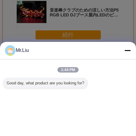
音楽棒クラブのための涼しい方法P5
RGB LED DJブース屋内LEDのビデ
オ壁
続行
Mr.Liu
LED DJブース
多く
1:44 PM
Good day, what product are you looking for?
棒クラブのための
SMD屋内フル カ
クラブ/テレビ番組
フル カラ
多スクリーン/調節
ラーDJのブースに
のための高性能P5
さまざまな
可能な明るさのP5
よって導かれたス
フル カラーの導か
ースLED
フル カラーLED
クリーン、P5はナ
れたDjブース スク
ンの調節
Djのブース
イトクラブ棒のた
リーンのテーブル
る
めのDJの正面を導
言語を変えて下さい
きました
Japanese