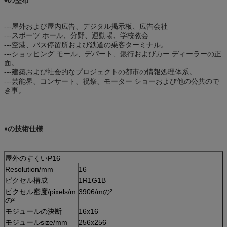
---屋外および屋内広告、デジタル掲示板、広告会社
---スポーツ ホール、分野、運動場、学校教会
---空港、バス停留所および鉄道の乗客ターミナル。
---ショッピング モール、デパート、銀行およびカー ディーラーの正
面。
---建築および社会的なプロジェクトの都市の情報処理体系。
---芸能界、コンサート、祝祭、モーター ショーおよび他の公共ので
き事。
♦の技術仕様
屋外のすくいP16
Resolution/mm
16
ピクセル構成
1R1G1B
ピクセル密度/pixels/m
3906/mの²
の²
モジュールの決断
16x16
モジュールsize/mm
256x256