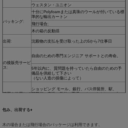
ウェスタン・ユニオン
十分にPolyfoamまたは真珠のウールが付いている標
準的な輸出カートン
パッキング:
飛行場合;
木の箱の反動揺
出荷:
沈殿物の支払を受け取った上の5から7仕事日
自由のための専門エンジニア サポートとの寿命。
の後販売サービ
ス:
5年以内に、質問題を持っていたら自由のための予
備品を供給して下さい
（ない人造の損傷によって）
ショッピング モール、銀行、バス停留所、駅、
範囲を使用して
繁華街、空港、学校、工場、バス、タクシーの中
心、等。
包み、出荷する♦
木の場合または飛行場合のパッケージは利用できます。