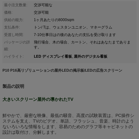
最小注文数量:
交渉可能な
価格:
交渉可能
供給の能力:
1ヶ月あたりの8000sqm
支払条件:
トン/ Tは、ウェスタンユニオン、マネーグラム
受渡し時間:
7-10仕事日はの後のあなたの支払を受け取ります
パッケージの詳
飛行場合、木の場合、カートン、それはあなたまでありま
す。
細:
LED ディスプレイ看板
屋外のデジタル看板
ハイライト:
,
P10 P16高リゾリューションの屋外LEDの掲示板/LEDの広告スクリーン
製品の説明
大きいスクリーン屋外の導かれたTV
鮮やかで、厳密な映像、最低の騒音、高度の試験装置は、PC操作シ
ステムを支え、TVのビデオ、単語、フラッシュ、音楽、時計のよう
ないろいろな情報をします、容易のためのグラフ等キャビネットの
設計は取付け、分解します。