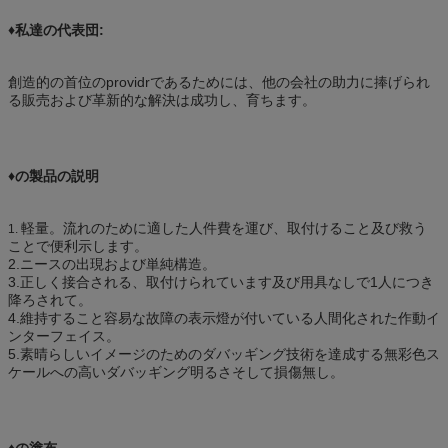
♦私達の代表団:
創造的の首位のprovidrであるためには、他の会社の助力に捧げられ
る販売および革新的な解決は成功し、育ちます。
♦の製品の説明
軽量。流れのために適した人件費を運び、取付けること及び救う
1.
ことで便利示します。
2.ニースの出現および単純構造。
3.正しく接合される、取付けられています及び用具なしで1人につき
降ろされて。
4.維持すること容易な故障の表示燈が付いている人間化された作動イ
ンターフェイス。
5.素晴らしいイメージのためのダバッギング技術を達成する無彩色ス
ケールへの高いダバッギング明るさそして損傷無し。
♦の塗布