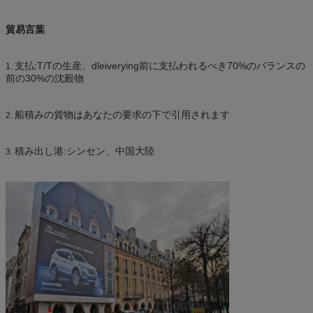
貿易言葉
支払:T/Tの生産、dleiverying前に支払われるべき70%のバランスの
1.
前の30%の沈殿物
船積みの貨物はあなたの要求の下で引用されます
2.
積み出し港:シンセン、中国大陸
3.