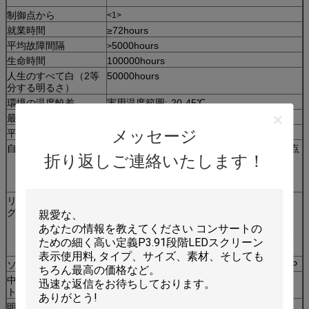
制御点から
<1>
就業時間
≥72hours
平均故障間隔
5000hours
>
生命時間
100000hours
人生のすべて白（2等
50000hours
分する明るさ）
環境の温度較差
実用温度範囲:-20-45℃
最高力:/㎡
<800w>
メッセージ
平均出力:/㎡
<300w>
自己検査技術
LEDの点の自己検査、コミュニケーション点
折り返しご連絡いたします！
検、力の点検、
温度のモニター（必要性のカスタム化）
リモート・モニタリン
遠隔監督および制御の記録的で潜在的な欠
グ
陥、
オペレータに危険信号を送り出して下さい。
（必要性のカスタム化）
ソフトウェアの環境
Windows NT、Windows1999、Windows XP
中心間の明るいポイン
偏差
<3>
ト幅
明るさの均等性
<10>