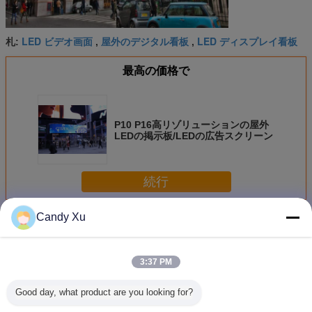
LED ビデオ画面
屋外のデジタル看板
LED ディスプレイ看板
札:
,
,
最高の価格で
P10 P16高リゾリューションの屋外
LEDの掲示板/LEDの広告スクリーン
続行
Candy Xu
屋外 led 看板
多く
3:37 PM
Good day, what product are you looking for?
10mm ピクセルピ
スタジアムのLED
固定屋外LEDの掲
P8は表示
ッチ アウトドア
ビデオスクリーン
示板の広告によっ
部維持の屋