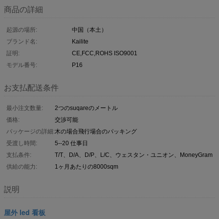
商品の詳細
起源の場所:
中国（本土）
ブランド名:
Kailite
証明:
CE,FCC,ROHS ISO9001
モデル番号:
P16
お支払配送条件
最小注文数量:
2つのsuqareのメートル
価格:
交渉可能
パッケージの詳細:
木の場合飛行場合のパッキング
受渡し時間:
5--20 仕事日
支払条件:
T/T、D/A、D/P、L/C、ウェスタン・ユニオン、MoneyGram
供給の能力:
1ヶ月あたりの8000sqm
説明
屋外 led 看板