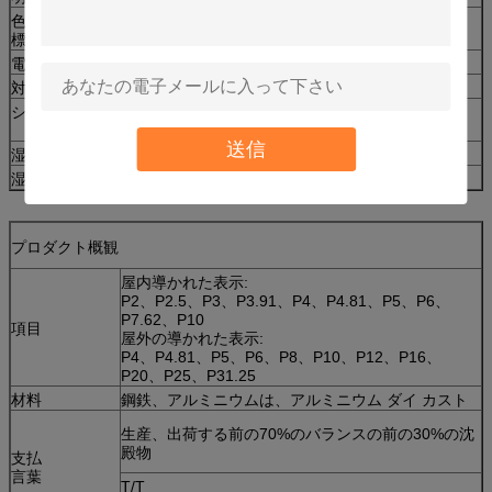
色の均等性（色度座
±0.003
標）
電源の要求
AC85-264V （50Hz-60Hz）
対照
（1000:1）
システム保護
Moistureproof、ちり止めの、高温保護、反
腐食、反振動帯電防止反燃焼
送信
湿気（働くこと）
働くこと:10-95%
湿気（貯えること）
貯えること:10-95%
プロダクト概観
屋内導かれた表示:
P2、P2.5、P3、P3.91、P4、P4.81、P5、P6、
P7.62、P10
項目
屋外の導かれた表示:
P4、P4.81、P5、P6、P8、P10、P12、P16、
P20、P25、P31.25
材料
鋼鉄、アルミニウムは、アルミニウム ダイ カスト
生産、出荷する前の70%のバランスの前の30%の沈
殿物
支払
言葉
T/T