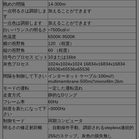
眺めの間隔
14-300m
一点明るさは調節しま
加えることができます
す
一点色は調節します
加えることができます
白いバランスの明るさ
7500cd/㎡
>
色温度
6500K-9500K
横の視野角
120 （程度）
縦の視野角
60 （程度）
信号のプロセス ビット
10または16bit
灰色プロセス
1024x1024x1024 16834x16834x16834
65536x65536x65536
間隔を制御して下さい
インターネット ケーブル:100mの
multimembrane:500mのmonofilm:2km
モードの運転
一定した運転流れ
走査方式
静的なDリング
フレーム率
60Hz
頻度を新たになって下
3000Hz
>
さい
制御モード
同期コンピュータ
明るさの修正射距離
、自動操作手動、調節されるstepless連続的
255のステップ。灰色の損失無し