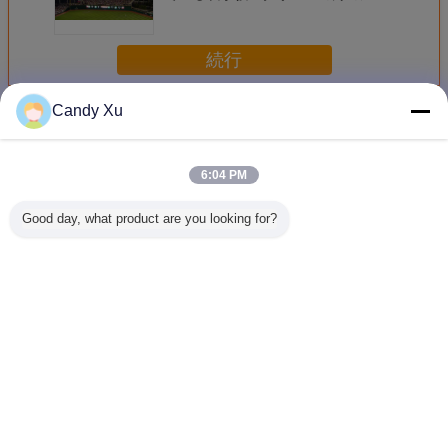
の導かれた掲示板320x160mm大き
いLED
続行
Candy Xu
屋外 led 看板
多く
6:04 PM
Good day, what product are you looking for?
10mm ピクセルピ
スタジアムのLED
固定屋外LEDの掲
P8は表示
ッチ アウトドア
ビデオスクリーン
示板の広告によっ
部維持の屋
LED 掲示板ディス
て導かれる表示P6
掲示板を
プレイ
フル カラーの実質
ピクセル
言語を変えて下さい
Japanese
ホーム
|
私達について
|
私達に連絡しなさい
|
地図
|
Privacy Policy