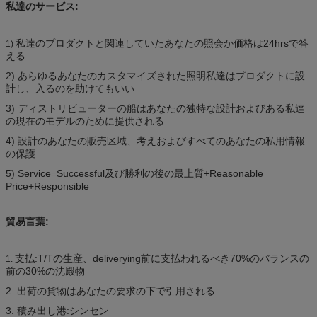
私達のサービス:
私達のプロダクトと関連していたあなたの照会か価格は24hrsで答
1)
える
2) あらゆるあなたのカスタマイズされた照明私達はプロダクトに設
計し、入るのを助けてもいい
3) ディストリビューターの船はあなたの独特な設計およびある私達
の現在のモデルのために提供される
4) 設計のあなたの販売区域、考えおよびすべてのあなたの私用情報
の保護
5) Service=Successful及び勝利の後の最上質+Reasonable
Price+Responsible
貿易言葉:
支払:T/Tの生産、deliverying前に支払われるべき70%のバランスの
1.
前の30%の沈殿物
2. 出荷の貨物はあなたの要求の下で引用される
3. 積み出し港:シンセン