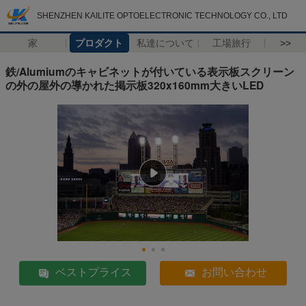
SHENZHEN KAILITE OPTOELECTRONIC TECHNOLOGY CO., LTD
家
プロダクト
私達について
工場旅行
>>
鉄/Alumiumのキャビネットが付いている表示板スクリーン
の外の屋外の導かれた掲示板320x160mm大きいLED
ベストプライス
お問い合わせ