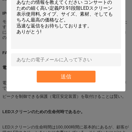
IP65、速い取付けおよび維持
モジュールのためのIP65は、屋外の露出したinstalltionの条件を満た
す。
に設計基づく取付けおよび維持費を救うモジュール、最高速度、力
の維持。
FAQ
電源を保護する方法か。
送信
電気ピークは生命時間を減らす電装品により多くの力を置くことが
できる。
ピークを制御できる保護（電圧安定装置）を取付けることは賢い。
LEDスクリーンのための生命何時であるか。
LEDスクリーンの生命時間は100,000時間に基本的にあるが、顧客が