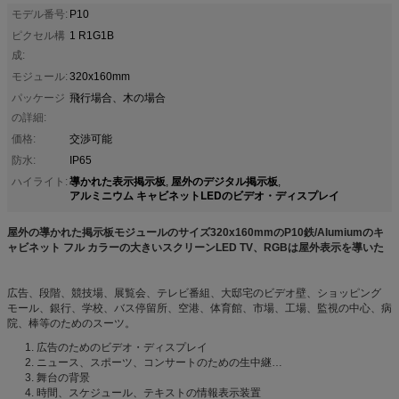
モデル番号:
P10
ピクセル構
1 R1G1B
成:
モジュール:
320x160mm
パッケージ
飛行場合、木の場合
の詳細:
価格:
交渉可能
防水:
IP65
導かれた表示掲示板
屋外のデジタル掲示板
ハイライト:
,
,
アルミニウム キャビネットLEDのビデオ・ディスプレイ
屋外の導かれた掲示板モジュールのサイズ320x160mmのP10鉄/Alumiumのキ
ャビネット フル カラーの大きいスクリーンLED TV、RGBは屋外表示を導いた
広告、段階、競技場、展覧会、テレビ番組、大邸宅のビデオ壁、ショッピング
モール、銀行、学校、バス停留所、空港、体育館、市場、工場、監視の中心、病
院、棒等のためのスーツ。
1. 広告のためのビデオ・ディスプレイ
2. ニュース、スポーツ、コンサートのための生中継…
3. 舞台の背景
4. 時間、スケジュール、テキストの情報表示装置