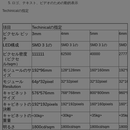
5. ロゴ、テキスト、ビデオのための動的表示
Techinicalの指定
項目
Techinicalの指定
ピクセル ピッ
3mm
4mm
5mm
6mm
チ
LED構成
SMD 3 1の
SMD 3 1の
SMD 3 1の
SMD 3
ピクセル密度
111111
62500
40000
27777
（ピクセ
ル/sqm）
モジュールのサ
192*96mm
128*128mm
160*160mm
192*9
イズ
モジュール
64p*32pixel
32*32pixel
32*32pixel
32*16p
Resilution
キャビネット
576*576mm
768*768mm
800*800mm
960*9
サイズ
キャビネットの
192*192pixels
192*192pixels
160*160pixels
160*16
決断
キャビネットの
<30kg>
<35kg>
<35kg
<30kg>
重量
明るさ
1800cd/sqm
1800cd/sqm
1800cd/sqm
1800c