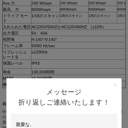
Ave.力
240 W/sqm
240 W/sqm
200 W/sqm
200 W
最高。力
800W/sqm
800W/sqm
600W/sqm
600W/
ドライブ モー
1/16のスキャン
1/8のスキャン
1/8のスキャン
1/8
ド
入れられた電圧
AC220V/50HZかAC110V/60HZ （±10%）
出力電圧
5V、40A
視野角
H:140°/V:140°
フレーム率
50/60 Hz/sec
リフレッシュ
≥1200Hz
レートを
保護レベル
IP43
寿命
100,000時間
MTBF
10,000時間
機能不全の点率
< 0="">
メッセージ
貯蔵の臨時雇用
-40~+60℃/10~80%RH
者/湿気
折り返しご連絡いたします！
自由な背部サービス道、優秀な表示効果
作動の臨時雇用
-20~+50℃/10~90%RH
者/湿気
中心の技術間の黒いkingkongシリーズ、いろいろな種類の設置環境
入力信号
RF、TV、RGB、S-VIDEO、PAL、DVI、HDMI、VG
のための自由な背部サービス道の二重サービスを採用しなさい。
放送調節可能な水平な色スケール、色温度および明るさ
オペレーティン
マイクロソフト・ウインドウズ7、8、10、98、200
グ システムPC
intelligentizedly、滑らかな色、ハイ カラーの比率、性質映像。