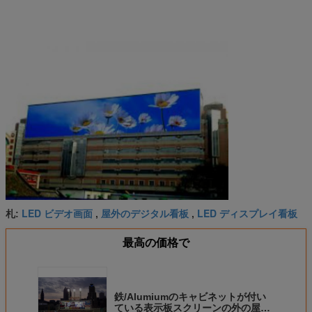
LED ビデオ画面
屋外のデジタル看板
LED ディスプレイ看板
札:
,
,
最高の価格で
鉄/Alumiumのキャビネットが付い
ている表示板スクリーンの外の屋外