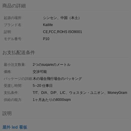
商品の詳細
起源の場所:
シンセン、中国（本土）
ブランド名:
Kailite
証明:
CE,FCC,ROHS ISO9001
モデル番号:
P10
お支払配送条件
最小注文数量:
2つのsuqareのメートル
価格:
交渉可能
パッケージの詳細:
木の場合飛行場合のパッキング
受渡し時間:
5--20 仕事日
支払条件:
T/T、D/A、D/P、L/C、ウェスタン・ユニオン、MoneyGram
供給の能力:
1ヶ月あたりの8000sqm
説明
屋外 led 看板