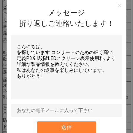
ピクセル設定
SMD2727
ピクセル解像度
64*32点
メッセージ
キャビネットサイズ
960×960
mm
モジュールの量
18個
折り返しご連絡いたします！
最適の視距離
5〜50
m
最高の視角
120° (H) /120° (V)
温度
保存: - 30°C~+ 70°C
作業: "-- 20°C~+ 60°C
動作湿度
10 ~ 90%RH
動作電圧
AC110/220V ± 10%,50HZ
平均消費量
400w/sqm
最大消費量
≤800w/sqm
流動
≤20mA (単一のLED)
オペレーティングシ
WIN 98/2000/NT/XP/WIN7/WIN8/WIN10
ステム
制御方法
シンクロニゼーション
n/アシンクロनाइゼーショ
ン/3G/WIFI/USB
盲目のスポーツの割
<1/10000
合
防水レベル
IP65
ドライブタイプ
1/8スキャン
送信
更新頻度
≥10
00
Hz/s