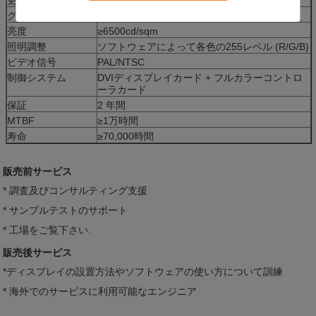
グレースケール/色
各色の256レベル (R/G/B) / 16.7M色
亮度
≥65
00
cd/sqm
照明調整
ソフトウェアによって各色の255レベル (R/G/B)
ビデオ信号
PAL/NTSC
制御システム
DVIディスプレイカード + フルカラーコントロ
ーラカード
保証
2 年間
MTBF
≥1万時間
寿命
≥70,000時間
販売前サービス
* 調査及びコンサルティング支援
* サンプルテストのサポート
* 工場をご覧下さい.
販売後サービス
*ディスプレイの設置方法やソフトウェアの使い方について訓練
* 海外でのサービスに利用可能なエンジニア