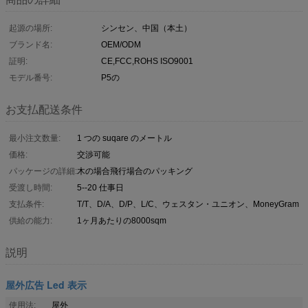
起源の場所:
シンセン、中国（本土）
ブランド名:
OEM/ODM
証明:
CE,FCC,ROHS ISO9001
モデル番号:
P5の
お支払配送条件
最小注文数量:
1 つの suqare のメートル
価格:
交渉可能
パッケージの詳細:
木の場合飛行場合のパッキング
受渡し時間:
5--20 仕事日
支払条件:
T/T、D/A、D/P、L/C、ウェスタン・ユニオン、MoneyGram
供給の能力:
1ヶ月あたりの8000sqm
説明
屋外広告 Led 表示
使用法:
屋外