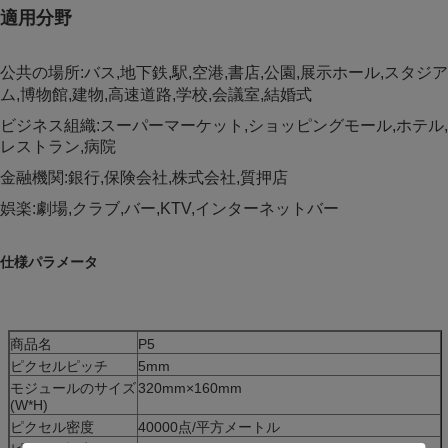
適用分野
公共の場所:バス,地下鉄,駅,空港,書店,公園,展示ホール,スタジア
ム,博物館,建物,高速道路,学校,会議室,結婚式
ビジネス組織:スーパーマーケット,ショッピングモール,ホテル,
レストラン,病院
金融機関:銀行,保険会社,株式会社,質押店
娯楽:劇場,クラブ,バー,KTV,インターネットバー
仕様パラメータ
商品名
P5
ピクセルピッチ
5mm
モジュールのサイズ
320mm×160mm
(W*H)
ピクセル密度
40000点/平方メートル