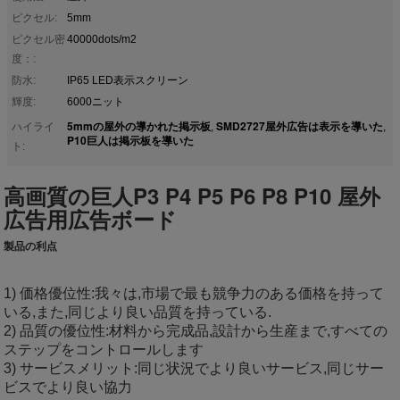
ピクセル:
5mm
ピクセル密
40000dots/m2
度：:
防水:
IP65 LED表示スクリーン
輝度:
6000ニット
5mmの屋外の導かれた掲示板
SMD2727屋外広告は表示を導いた
ハイライ
,
,
P10巨人は掲示板を導いた
ト:
高画質の巨人P3 P4 P5 P6 P8 P10 屋外
広告用広告ボード
製品の利点
1) 価格優位性:我々は,市場で最も競争力のある価格を持って
いる,また,同じより良い品質を持っている.
2) 品質の優位性:材料から完成品,設計から生産まで,すべての
ステップをコントロールします
3) サービスメリット:同じ状況でより良いサービス,同じサー
ビスでより良い協力