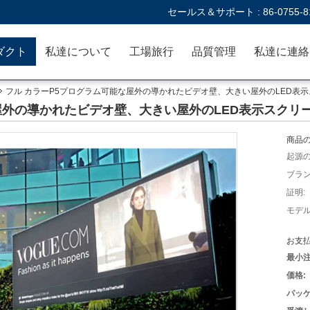
セールス＆サポート :
86-0755-8
ダクト
私達について
工場旅行
品質管理
フル カラーP5プログラム可能な屋外の導かれたビデオ壁、大きい屋外のLED表
屋外の導かれたビデオ壁、大きい屋外のLED表示スクリ
商品の
起源の
ブラン
証明:
モデル
お支払
最小注
価格:
パッケ