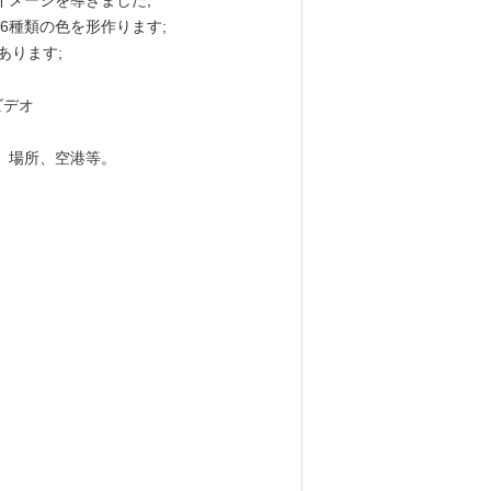
イメージを導きました;
16種類の色を形作ります;
あります;
ビデオ
場、場所、空港等。