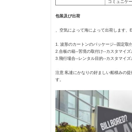
コミュニケ
包装及び出荷
、空気によって海によって出荷します、EMS;UP
1.
波形のカートンのパッケージ--固定取
2.合板の箱--苦境の取付け--カスタマイ
3.飛行場合--レンタル目的--カスタマイ
注意:私達にかなりの好ましい船積みの
す。