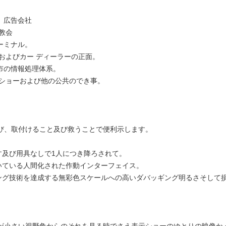
、広告会社
校教会
ーミナル。
行およびカー ディーラーの正面。
都市の情報処理体系。
 ショーおよび他の公共のでき事。
び、取付けること及び救うことで便利示します。
す及び用具なしで1人につき降ろされて。
いている人間化された作動インターフェイス。
ギング技術を達成する無彩色スケールへの高いダバッギング明るさそして