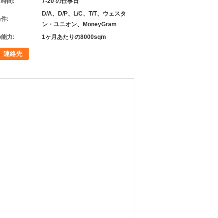
時間:
7-20 の仕事日
D/A、D/P、L/C、T/T、ウェスタ
件:
ン・ユニオン、MoneyGram
能力:
1ヶ月あたりの8000sqm
連絡先