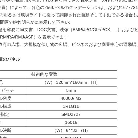
で聴衆が小さい視野角からのそれを見る時でさえ表示ショーのゆとりの映像か
青）によって、各色の256レベルのグラデーションは、および167772
クリーンの明るさは環境ライトに従って調節された自動そして手動である場合も
い間隔で絶妙明らかに表示して下さい;
容易にtxt文書、DOC文書、映像（BMP/JPG/GIF/PCX .....）および
WF/RM/RA/RMJ/ASF）を表示できます
した:政府の広場、大規模な催し物の広場、ビジネスおよび商業中心の運動
板のパネル
技術的な変数
元
（W） 320mm*160mm （H）
 ピッチ
5mm
ル密度
40000/
M2
ル構成
1R1G1B
の指定
SMD2727
C
16016
ル決断
（W） 64*32 （H）