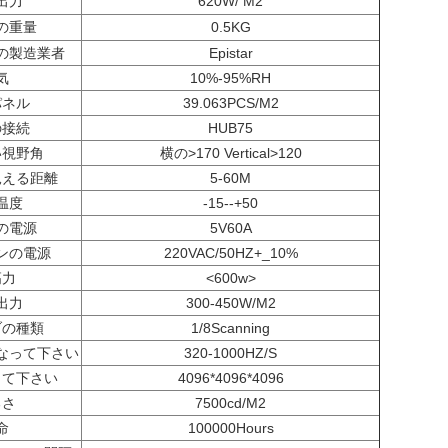
出力
620W/
M2
の重量
0.5KG
の製造業者
Epistar
気
10%-95%RH
パネル
39.063PCS/M2
の接続
HUB75
い視野角
横の>170 Vertical>120
見える距離
5-60M
温度
-15--+50
の電源
5V60A
ンの電源
220VAC/50HZ+_10%
高力
<600w>
出力
300-450W/M2
ブの種類
1/8Scanning
なって下さい
320-1000HZ/S
して下さい
4096*4096*4096
るさ
7500cd/M2
命
100000Hours