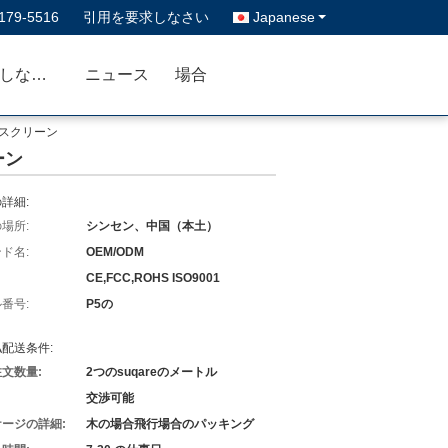
179-5516
引用を要求しなさい
Japanese
私達に連絡しなさい
ニュース
場合
示スクリーン
ーン
詳細:
場所:
シンセン、中国（本土）
ド名:
OEM/ODM
CE,FCC,ROHS ISO9001
番号:
P5の
配送条件:
文数量:
2つのsuqareのメートル
交渉可能
ージの詳細:
木の場合飛行場合のパッキング