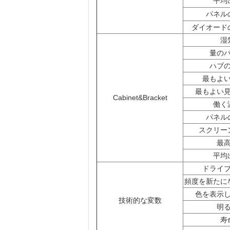
平均
パネル
ダイオード
湿
量の
ハブ
最もよ
最もよい
Cabinet&Bracket
働く
パネル
スクリー
最
平均
ドライ
頻度を新たに
色を表示
技術的な変数
明
寿