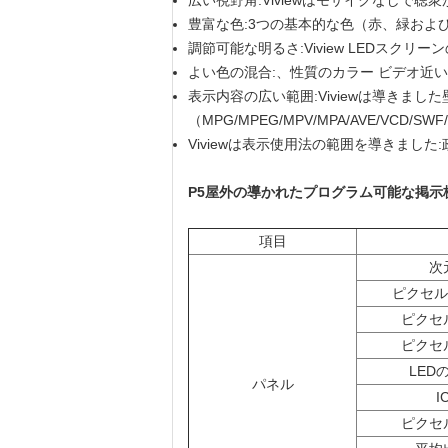
広い視野角:Viviewはモザイクなし
豊富な色:3つの基本的な色（赤、緑および
調節可能な明るさ:Viview LEDス
よい色の混合:、性質のカラー ビデオ近
表示内容の広い範囲:Viviewは導きました壁を
（MPG/MPEG/MPV/MPA/AVE/VCD/S
Viviewは表示使用法の範囲を導きま
P5屋外の導かれたプログラム可能な掲示
項目
次
ピクセル
ピクセ
ピクセ
LED
パネル
I
ピクセ