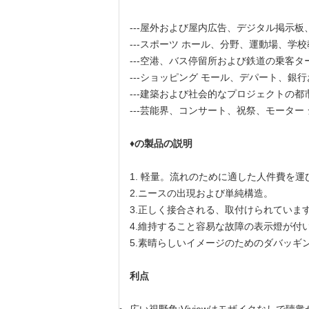
---屋外および屋内広告、デジタル掲示板
---スポーツ ホール、分野、運動場、学
---空港、バス停留所および鉄道の乗客タ
---ショッピング モール、デパート、銀
---建築および社会的なプロジェクトの
---芸能界、コンサート、祝祭、モーター
♦の製品の説明
1.
軽量。流れのために適した人件費を運
2.ニースの出現および単純構造。
3.正しく接合される、取付けられていま
4.維持すること容易な故障の表示燈が付
5.素晴らしいイメージのためのダバッ
利点