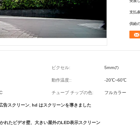
受渡し
支払条
供給の
ピクセル:
5mmの
動作温度::
-20℃~60℃
C
チューブ チップの色:
フルカラー
広告スクリーン
,
hd はスクリーンを導きました
導かれたビデオ壁、大きい屋外のLED表示スクリーン